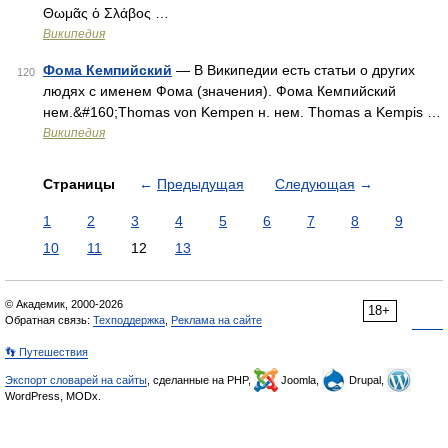
Θωμᾶς ὁ Σλάβος …
Википедия
Фома Кемпийский
— В Википедии есть статьи о других
120
людях с именем Фома (значения). Фома Кемпийский
нем.&#160;Thomas von Kempen н. нем. Thomas a Kempis …
Википедия
Страницы
←
Предыдущая
Следующая
→
1
2
3
4
5
6
7
8
9
10
11
12
13
© Академик, 2000-2026
18+
Обратная связь:
Техподдержка
,
Реклама на сайте
👣 Путешествия
Экспорт словарей на сайты
, сделанные на PHP,
Joomla,
Drupal,
WordPress, MODx.