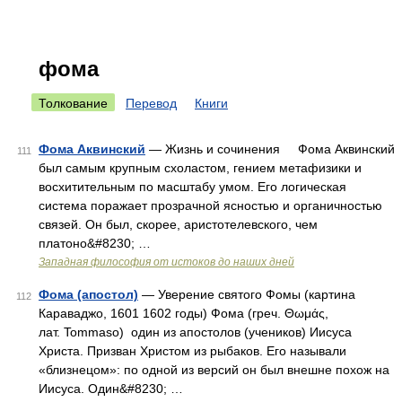
фома
Толкование
Перевод
Книги
Фома Аквинский
— Жизнь и сочинения Фома Аквинский
111
был самым крупным схоластом, гением метафизики и
восхитительным по масштабу умом. Его логическая
система поражает прозрачной ясностью и органичностью
связей. Он был, скорее, аристотелевского, чем
платоно&#8230; …
Западная философия от истоков до наших дней
Фома (апостол)
— Уверение святого Фомы (картина
112
Караваджо, 1601 1602 годы) Фома (греч. Θωμάς,
лат. Tommaso) один из апостолов (учеников) Иисуса
Христа. Призван Христом из рыбаков. Его называли
«близнецом»: по одной из версий он был внешне похож на
Иисуса. Один&#8230; …