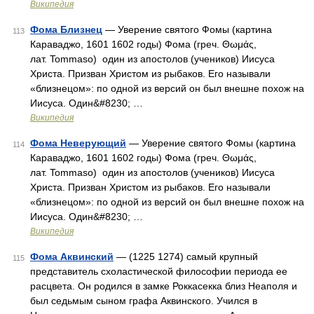
Википедия
Фома Близнец
— Уверение святого Фомы (картина
113
Караваджо, 1601 1602 годы) Фома (греч. Θωμάς,
лат. Tommaso) один из апостолов (учеников) Иисуса
Христа. Призван Христом из рыбаков. Его называли
«близнецом»: по одной из версий он был внешне похож на
Иисуса. Один&#8230; …
Википедия
Фома Неверующий
— Уверение святого Фомы (картина
114
Караваджо, 1601 1602 годы) Фома (греч. Θωμάς,
лат. Tommaso) один из апостолов (учеников) Иисуса
Христа. Призван Христом из рыбаков. Его называли
«близнецом»: по одной из версий он был внешне похож на
Иисуса. Один&#8230; …
Википедия
Фома Аквинский
— (1225 1274) самый крупный
115
представитель схоластической философии периода ее
расцвета. Он родился в замке Роккасекка близ Неаполя и
был седьмым сыном графа Аквинского. Учился в