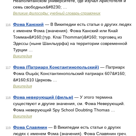
Неаполитанском университете, где изучал Аристотеля и
семь свободных&#8230; …
Великие философы: учебный словарь-справочник
Фома Канский
— В Википедии есть статьи о других людях
116
с именем Фома (значения). Фома Канский или Кнай
Томман&#160;(тур. Knai Thomman)&#160; торговец из
Эдессы (ныне Шанлыурфа) на территории современной
Турции …
Википедия
Фома (Патриарх Константинопольский)
— Патриарх
117
Фома Θωμάς Константинопольский патриарх 607&#160;
&#160;610 Церковь …
Википедия
Фома неверующий (фильм)
— У этого термина
118
существуют и другие значения, см. Фома Неверующий.
Фома неверующий Spy School Doubting Thomas …
Википедия
Фома Славянин
— В Википедии есть статьи о других
119
людях с именем Фома (значения). Фома Славянин греч.